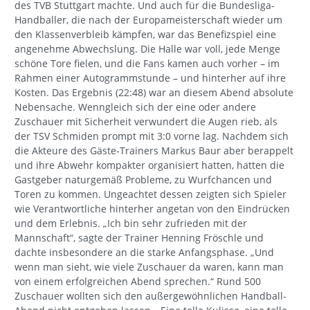
des TVB Stuttgart machte. Und auch für die Bundesliga-
Handballer, die nach der Europameisterschaft wieder um
den Klassenverbleib kämpfen, war das Benefizspiel eine
angenehme Abwechslung. Die Halle war voll, jede Menge
schöne Tore fielen, und die Fans kamen auch vorher – im
Rahmen einer Autogrammstunde – und hinterher auf ihre
Kosten. Das Ergebnis (22:48) war an diesem Abend absolute
Nebensache. Wenngleich sich der eine oder andere
Zuschauer mit Sicherheit verwundert die Augen rieb, als
der TSV Schmiden prompt mit 3:0 vorne lag. Nachdem sich
die Akteure des Gäste-Trainers Markus Baur aber berappelt
und ihre Abwehr kompakter organisiert hatten, hatten die
Gastgeber naturgemäß Probleme, zu Wurfchancen und
Toren zu kommen. Ungeachtet dessen zeigten sich Spieler
wie Verantwortliche hinterher angetan von den Eindrücken
und dem Erlebnis. „Ich bin sehr zufrieden mit der
Mannschaft“, sagte der Trainer Henning Fröschle und
dachte insbesondere an die starke Anfangsphase. „Und
wenn man sieht, wie viele Zuschauer da waren, kann man
von einem erfolgreichen Abend sprechen.“ Rund 500
Zuschauer wollten sich den außergewöhnlichen Handball-