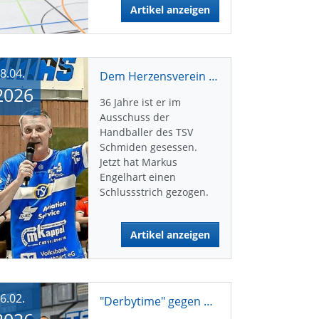
Artikel anzeigen
8.04.
Dem Herzensverein viel zurückgegeben: „Es war eine super schöne Zeit“
2026
36 Jahre ist er im
Ausschuss der
Handballer des TSV
Schmiden gesessen.
Jetzt hat Markus
Engelhart einen
Schlussstrich gezogen.
Artikel anzeigen
6.02.
"Derbytime" gegen den SV Fellbach