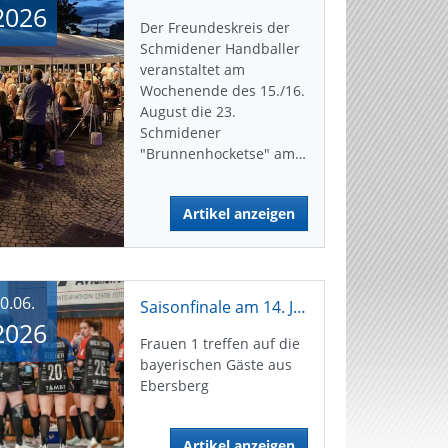
2026
Der Freundeskreis der
Schmidener Handballer
veranstaltet am
Wochenende des 15./16.
August die 23.
Schmidener
"Brunnenhocketse" am…
Artikel anzeigen
0.06.
Saisonfinale am 14. Juni
2026
Frauen 1 treffen auf die
bayerischen Gäste aus
Ebersberg
Artikel anzeigen