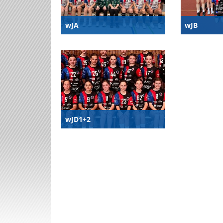
wJA
wJB
wJD1+2