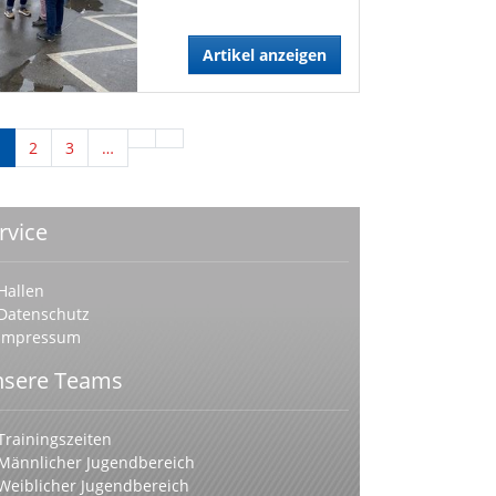
Artikel anzeigen
1
2
3
…
rvice
Hallen
Datenschutz
Impressum
sere Teams
Trainingszeiten
Männlicher Jugendbereich
Weiblicher Jugendbereich