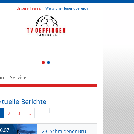
Unsere Teams
Weiblicher Jugendbereich
1
2
on
Service
ktuelle Berichte
1
2
3
…
0.07.
23. Schmidener Brunnenhocketse