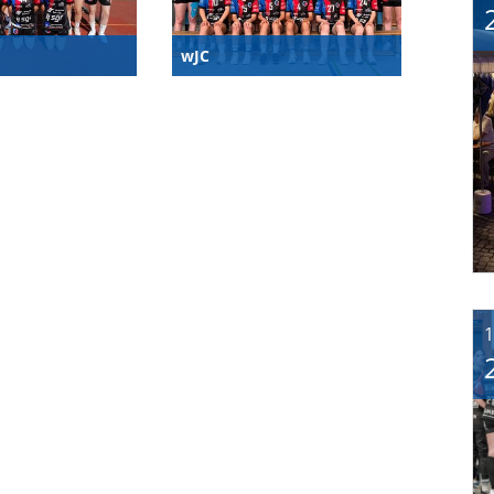
wJC
1