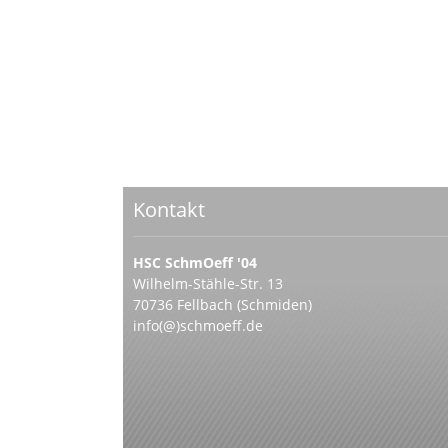
Kontakt
HSC SchmOeff '04
Wilhelm-Stähle-Str. 13
70736 Fellbach (Schmiden)
info(@)schmoeff.de