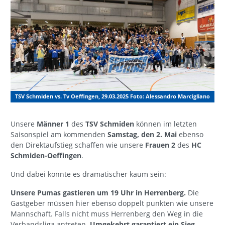
TSV Schmiden vs. Tv Oeffingen, 29.03.2025 Foto: Alessandro Marcigliano
Unsere
Männer 1
des
TSV Schmiden
können im letzten
Saisonspiel am kommenden
Samstag, den 2. Mai
ebenso
den Direktaufstieg schaffen wie unsere
Frauen 2
des
HC
Schmiden-Oeffingen
.
Und dabei könnte es dramatischer kaum sein:
Unsere Pumas gastieren um 19 Uhr in Herrenberg.
Die
Gastgeber müssen hier ebenso doppelt punkten wie unsere
Mannschaft. Falls nicht muss Herrenberg den Weg in die
Verbandsliga antreten.
Umgekehrt garantiert ein Sieg