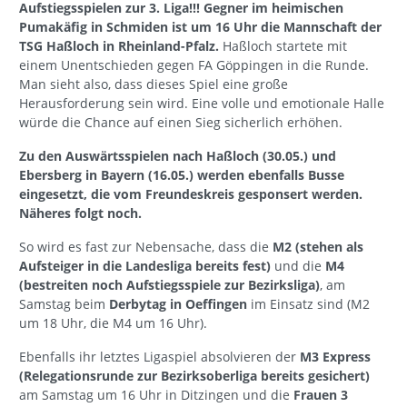
Aufstiegsspielen zur 3. Liga!!! Gegner im heimischen
Pumakäfig in Schmiden ist um 16 Uhr die Mannschaft der
TSG Haßloch in Rheinland-Pfalz.
Haßloch startete mit
einem Unentschieden gegen FA Göppingen in die Runde.
Man sieht also, dass dieses Spiel eine große
Herausforderung sein wird. Eine volle und emotionale Halle
würde die Chance auf einen Sieg sicherlich erhöhen.
Zu den Auswärtsspielen nach Haßloch (30.05.) und
Ebersberg in Bayern (16.05.) werden ebenfalls Busse
eingesetzt, die vom Freundeskreis gesponsert werden.
Näheres folgt noch.
So wird es fast zur Nebensache, dass die
M2 (stehen als
Aufsteiger in die Landesliga bereits fest)
und die
M4
(bestreiten noch Aufstiegsspiele zur Bezirksliga)
, am
Samstag beim
Derbytag in Oeffingen
im Einsatz sind (M2
um 18 Uhr, die M4 um 16 Uhr).
Ebenfalls ihr letztes Ligaspiel absolvieren der
M3 Express
(Relegationsrunde zur Bezirksoberliga bereits gesichert)
am Samstag um 16 Uhr in Ditzingen und die
Frauen 3