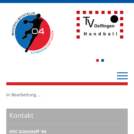
1
2
In Bearbeitung ...
Kontakt
HSC SchmOeff '04