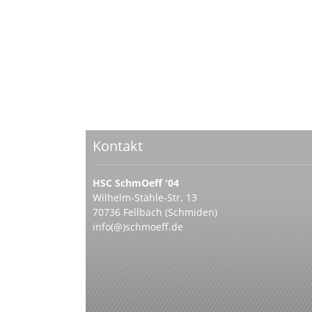
Kontakt
HSC SchmOeff '04
Wilhelm-Stähle-Str. 13
70736 Fellbach (Schmiden)
info(@)schmoeff.de