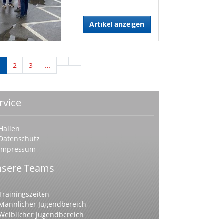
Artikel anzeigen
1
2
3
…
rvice
Hallen
Datenschutz
Impressum
sere Teams
Trainingszeiten
Männlicher Jugendbereich
Weiblicher Jugendbereich