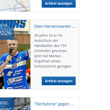
Artikel anzeigen
8.04.
Dem Herzensverein viel zurückgegeben: „Es war eine super schöne Zeit“
2026
36 Jahre ist er im
Ausschuss der
Handballer des TSV
Schmiden gesessen.
Jetzt hat Markus
Engelhart einen
Schlussstrich gezogen.
Artikel anzeigen
6.02.
"Derbytime" gegen den SV Fellbach