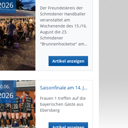
2026
Der Freundeskreis der
Schmidener Handballer
veranstaltet am
Wochenende des 15./16.
August die 23.
Schmidener
"Brunnenhocketse" am…
Artikel anzeigen
0.06.
Saisonfinale am 14. Juni
2026
Frauen 1 treffen auf die
bayerischen Gäste aus
Ebersberg
Artikel anzeigen