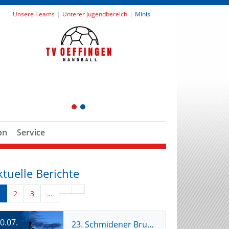
Unsere Teams
Unterer Jugendbereich
Minis
1
2
on
Service
ktuelle Berichte
1
2
3
…
0.07.
23. Schmidener Brunnenhocketse