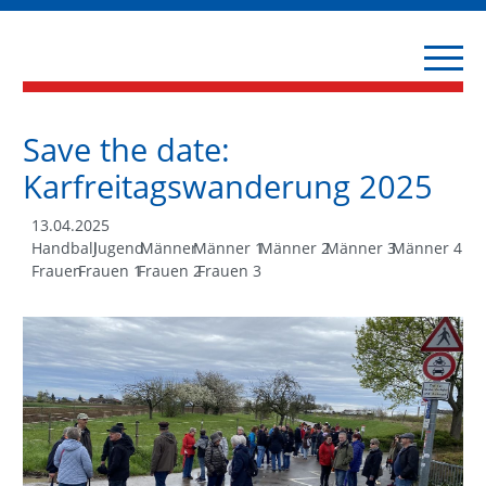
Save the date:
Karfreitagswanderung 2025
13.04.2025
Handball
Jugend
Männer
Männer 1
Männer 2
Männer 3
Männer 4
Frauen
Frauen 1
Frauen 2
Frauen 3