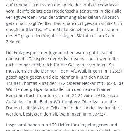
auf Freitag. Da mussten die Spiele der Profi-Mixed-Klasse
vom Kleinfeldplatz des Friedensschulzentrums in die Halle
verlegt werden, „was der Stimmung aber keinen Abbruch
getan hat“, sagt Zeidler. Das Finale dort gewann schließlich
das „Schüttler-Team“ um Maike Kienzlen von den Frauen I
des HC gegen den Vorjahressieger „SK Lation“ um Sven
Zeidler.
Die Einlagespiele der Jugendlichen waren gut besucht,
ebenso die Testspiele der Aktiventeams – auch wenn die
nicht immer erfolgreich für die Gastgeber verliefen. So
mussten sich die Männer II dem VfL Waiblingen II mit 25:31
geschlagen geben und die Männer III um den neuen
Trainer Thomas Fürst der HSG Oberer Neckar mit 26:28. Die
Württemberg-Liga-Handballer um den neuen Trainer
Benjamin Koch trennten sich mit 24:24 vom TSV Deizisau,
Aufsteiger in die Baden-Württemberg-Oberliga, und die
Frauen II, die jetzt von Felix Link in der Landesliga trainiert
werden, besiegten den VfL Waiblingen III mit 34:27.
Insgesamt haben rund 70 Helfer für ein gelungenes und
reibungsloses Event gesorgt, das hauptverantwortlich von