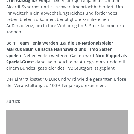
„Ein Aufzug für Fenja“
. Die 4-jährige Fenja leidet an dem
Aicardi-Syndrom und ist schwerstmehrfachbehindert. Um
ihr weiterhin ein abwechslungsreiches und förderndes
Leben bieten zu können, benötigt die Familie einen
Außenaufzug, um in ihre Wohnung im 3. Stock kommen zu
können.
Beim
Team Fenja werden u.a. die Ex-Nationalspieler
Markus Baur, Chrischa Hannawald und Timo Salzer
spielen
. Neben vielen weiteren Gästen wird
Nico Kappel als
Special-Guest
dabei sein. Auch eine Autogrammstunde mit
einem Bundesligaspieler des TVB Stuttgart ist geplant.
Der Eintritt kostet 10 EUR und wird wie die gesamten Erlöse
der Veranstaltung zu 100% Fenja zugutekommen.
Zurück