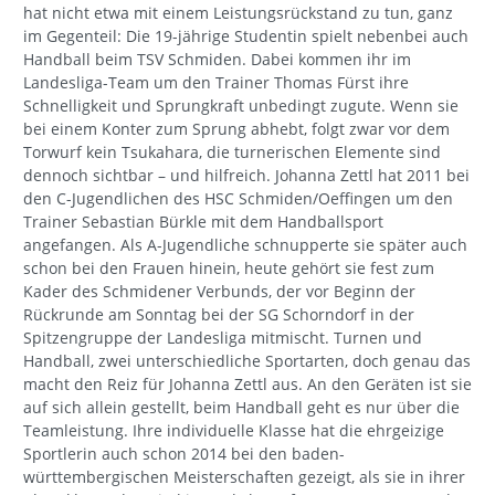
hat nicht etwa mit einem Leistungsrückstand zu tun, ganz
im Gegenteil: Die 19-jährige Studentin spielt nebenbei auch
Handball beim TSV Schmiden. Dabei kommen ihr im
Landesliga-Team um den Trainer Thomas Fürst ihre
Schnelligkeit und Sprungkraft unbedingt zugute. Wenn sie
bei einem Konter zum Sprung abhebt, folgt zwar vor dem
Torwurf kein Tsukahara, die turnerischen Elemente sind
dennoch sichtbar – und hilfreich. Johanna Zettl hat 2011 bei
den C-Jugendlichen des HSC Schmiden/Oeffingen um den
Trainer Sebastian Bürkle mit dem Handballsport
angefangen. Als A-Jugendliche schnupperte sie später auch
schon bei den Frauen hinein, heute gehört sie fest zum
Kader des Schmidener Verbunds, der vor Beginn der
Rückrunde am Sonntag bei der SG Schorndorf in der
Spitzengruppe der Landesliga mitmischt. Turnen und
Handball, zwei unterschiedliche Sportarten, doch genau das
macht den Reiz für Johanna Zettl aus. An den Geräten ist sie
auf sich allein gestellt, beim Handball geht es nur über die
Teamleistung. Ihre individuelle Klasse hat die ehrgeizige
Sportlerin auch schon 2014 bei den baden-
württembergischen Meisterschaften gezeigt, als sie in ihrer