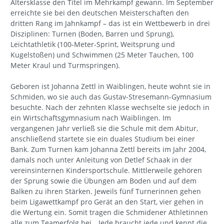
Altersklasse den Titel im Mehrkampf gewann. Im September
erreichte sie bei den deutschen Meisterschaften den
dritten Rang im Jahnkampf – das ist ein Wettbewerb in drei
Disziplinen: Turnen (Boden, Barren und Sprung),
Leichtathletik (100-Meter-Sprint, Weitsprung und
Kugelstoßen) und Schwimmen (25 Meter Tauchen, 100
Meter Kraul und Turmspringen).
Geboren ist Johanna Zettl in Waiblingen, heute wohnt sie in
Schmiden, wo sie auch das Gustav-Stresemann-Gymnasium
besuchte. Nach der zehnten Klasse wechselte sie jedoch in
ein Wirtschaftsgymnasium nach Waiblingen. Im
vergangenen Jahr verließ sie die Schule mit dem Abitur,
anschließend startete sie ein duales Studium bei einer
Bank. Zum Turnen kam Johanna Zettl bereits im Jahr 2004,
damals noch unter Anleitung von Detlef Schaak in der
vereinsinternen Kindersportschule. Mittlerweile gehören
der Sprung sowie die Übungen am Boden und auf dem
Balken zu ihren Stärken. Jeweils fünf Turnerinnen gehen
beim Ligawettkampf pro Gerät an den Start, vier gehen in
die Wertung ein. Somit tragen die Schmidener Athletinnen
alle zum Teamerfolg bei. „Jede braucht jede und kennt die