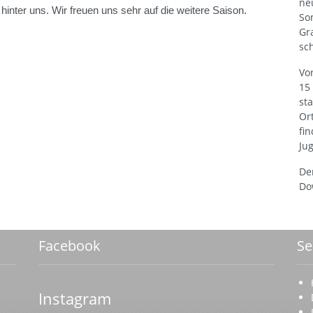
ne
nter uns. Wir freuen uns sehr auf die weitere Saison.
So
Gr
sc
Vo
15
st
Or
fi
Ju
De
Do
Facebook
Se
Instagram