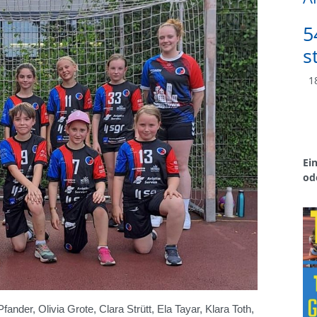
5
s
18
Ei
od
ander, Olivia Grote, Clara Strütt, Ela Tayar, Klara Toth,