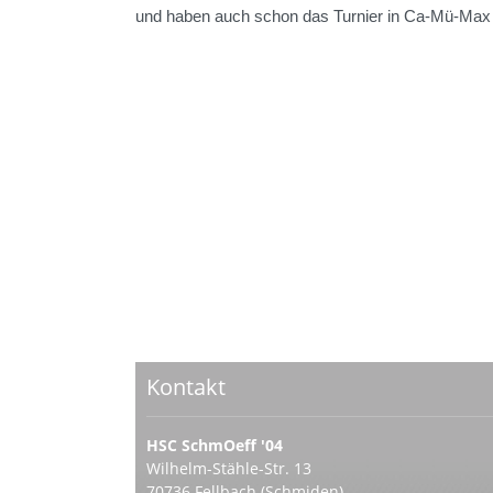
und haben auch schon das Turnier in Ca-Mü-Max hi
Kontakt
HSC SchmOeff '04
Wilhelm-Stähle-Str. 13
70736 Fellbach (Schmiden)