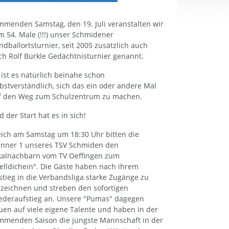
mmenden Samstag, den 19. Juli veranstalten wir
m 54. Male (!!!) unser Schmidener
ndballortsturnier, seit 2005 zusätzlich auch
ch Rolf Bürkle Gedächtnisturnier genannt.
 ist es natürlich beinahe schon
lbstverständlich, sich das ein oder andere Mal
f den Weg zum Schulzentrum zu machen.
 der Start hat es in sich!
eich am Samstag um 18:30 Uhr bitten die
nner 1 unseres TSV Schmiden den
kalnachbarn vom TV Oeffingen zum
telldichein". Die Gäste haben nach ihrem
stieg in die Verbandsliga starke Zugänge zu
rzeichnen und streben den sofortigen
ederaufstieg an. Unsere "Pumas" dagegen
uen auf viele eigene Talente und haben in der
mmenden Saison die jüngste Mannschaft in der