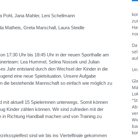
ko
a Pohl, Jana Mahler, Leni Schellmann
zu
Ha
da Matheis, Greta Marschall, Laura Steidle
no
Da
se
von 17:30 Uhr bis 18:45 Uhr in der neuen Sporthalle am
au
inerteam: Lea Hummel, Selina Nossek und Julian
Und
ses Jahr entstand durch den Wechsel der Kinder in die
ugend eine neue Spielsituation. Unsere Aufgabe
Gl
in die bestehende Mannschaft so einfach wie möglich zu
Mä
Lo
"S
 mit aktuell 15 Spielerinnen unterwegs. Somit können
Ab
nug Kinder zählen können. Wir sind zufrieden mit der
ve
te in Richtung Handball machen und von Training zu
Wi
ba
ko
rksspielfest sind wir bis ins Viertelfinale gekommen