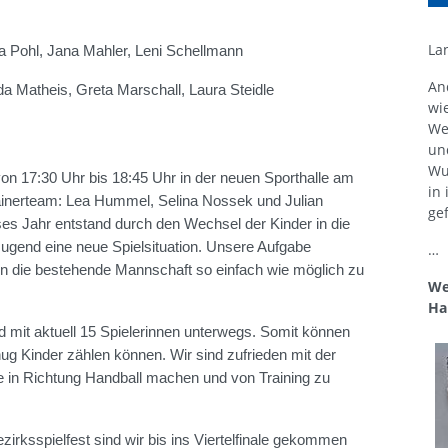
La
a Pohl, Jana Mahler, Leni Schellmann
An
da Matheis, Greta Marschall, Laura Steidle
wi
We
un
Wu
von 17:30 Uhr bis 18:45 Uhr in der neuen Sporthalle am
in
inerteam: Lea Hummel, Selina Nossek und Julian
gef
ses Jahr entstand durch den Wechsel der Kinder in die
ugend eine neue Spielsituation. Unsere Aufgabe
…
in die bestehende Mannschaft so einfach wie möglich zu
We
Ha
 mit aktuell 15 Spielerinnen unterwegs. Somit können
nug Kinder zählen können. Wir sind zufrieden mit der
te in Richtung Handball machen und von Training zu
rksspielfest sind wir bis ins Viertelfinale gekommen