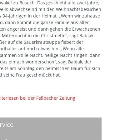
owakei zu Besuch. Das geschieht alle zwei Jahre,
weils abwechselnd mit den Weihnachtsbesuchen
s 34-Jährigen in der Heimat. „Wenn wir zuhause
nd, dann kommt die ganze Familie aus allen
ken angereist und dann gehen die Erwachsenen
 Mitternacht in die Christmette“, sagt Babjak.
ßer auf die Sauerkrautsuppe fiebert der
ndballer auf noch etwas hin: „Wenn alle
sammen Stille Nacht, heilige Nacht singen, dann
t das einfach wunderschön“, sagt Babjak, der
reits am Sonntag den heimischen Baum für sich
d seine Frau geschmückt hat.
iterlesen bei der Fellbacher Zeitung
rvice