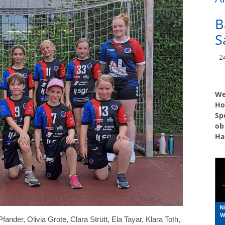
B
S
24
We
Ho
Sp
ob
Ha
N
W
ander, Olivia Grote, Clara Strütt, Ela Tayar, Klara Toth,