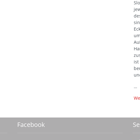
Sl
je
de
si
Ec
um
Au
Ha
zu
is
be
un
…
We
Facebook
Se