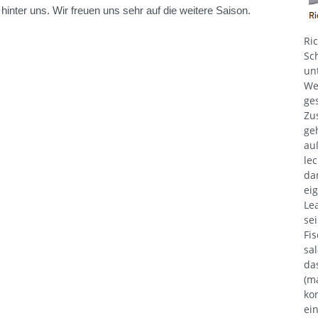
nter uns. Wir freuen uns sehr auf die weitere Saison.
Ri
Sc
un
We
ge
Zu
ge
au
le
da
ei
Le
se
Fi
sa
da
(m
ko
ei