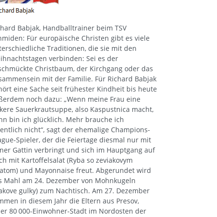
chard Babjak, Handballtrainer beim TSV
hmiden: Für europäische Christen gibt es viele
terschiedliche Traditionen, die sie mit den
ihnachtstagen verbinden: Sei es der
schmückte Christbaum, der Kirchgang oder das
sammensein mit der Familie. Für Richard Babjak
hört eine Sache seit frühester Kindheit bis heute
ßerdem noch dazu: „Wenn meine Frau eine
ckere Sauerkrautsuppe, also Kaspustnica macht,
nn bin ich glücklich. Mehr brauche ich
gentlich nicht“, sagt der ehemalige Champions-
ague-Spieler, der die Feiertage diesmal nur mit
iner Gattin verbringt und sich im Hauptgang auf
sch mit Kartoffelsalat (Ryba so zeviakovym
latom) und Mayonnaise freut. Abgerundet wird
s Mahl am 24. Dezember von Mohnkugeln
akove gulky) zum Nachtisch. Am 27. Dezember
mmen in diesem Jahr die Eltern aus Presov,
ner 80 000-Einwohner-Stadt im Nordosten der