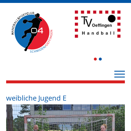
1
2
weibliche Jugend E