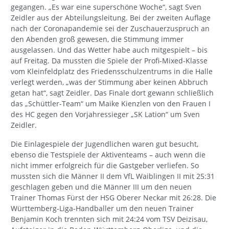
gegangen. „Es war eine superschöne Woche“, sagt Sven
Zeidler aus der Abteilungsleitung. Bei der zweiten Auflage
nach der Coronapandemie sei der Zuschauerzuspruch an
den Abenden groß gewesen, die Stimmung immer
ausgelassen. Und das Wetter habe auch mitgespielt – bis
auf Freitag. Da mussten die Spiele der Profi-Mixed-Klasse
vom Kleinfeldplatz des Friedensschulzentrums in die Halle
verlegt werden, „was der Stimmung aber keinen Abbruch
getan hat“, sagt Zeidler. Das Finale dort gewann schließlich
das „Schüttler-Team“ um Maike Kienzlen von den Frauen I
des HC gegen den Vorjahressieger „SK Lation“ um Sven
Zeidler.
Die Einlagespiele der Jugendlichen waren gut besucht,
ebenso die Testspiele der Aktiventeams – auch wenn die
nicht immer erfolgreich für die Gastgeber verliefen. So
mussten sich die Männer II dem VfL Waiblingen II mit 25:31
geschlagen geben und die Männer III um den neuen
Trainer Thomas Fürst der HSG Oberer Neckar mit 26:28. Die
Württemberg-Liga-Handballer um den neuen Trainer
Benjamin Koch trennten sich mit 24:24 vom TSV Deizisau,