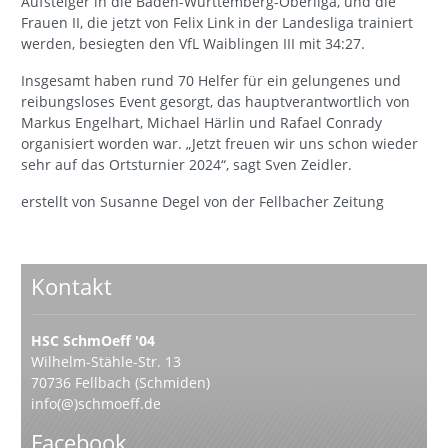
Aufsteiger in die Baden-Württemberg-Oberliga, und die
Frauen II, die jetzt von Felix Link in der Landesliga trainiert
werden, besiegten den VfL Waiblingen III mit 34:27.
Insgesamt haben rund 70 Helfer für ein gelungenes und
reibungsloses Event gesorgt, das hauptverantwortlich von
Markus Engelhart, Michael Härlin und Rafael Conrady
organisiert worden war. „Jetzt freuen wir uns schon wieder
sehr auf das Ortsturnier 2024“, sagt Sven Zeidler.
erstellt von Susanne Degel von der Fellbacher Zeitung
Kontakt
HSC SchmOeff '04
Wilhelm-Stähle-Str. 13
70736 Fellbach (Schmiden)
info(@)schmoeff.de
Facebook