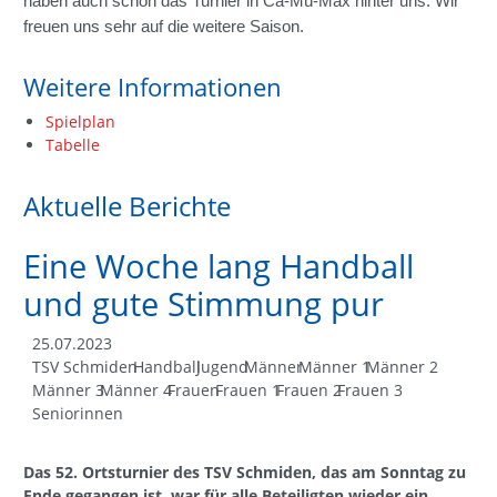
haben auch schon das Turnier in Ca-Mü-Max hinter uns. Wir
freuen uns sehr auf die weitere Saison.
Weitere Informationen
Spielplan
Tabelle
Aktuelle Berichte
Eine Woche lang Handball
und gute Stimmung pur
25.07.2023
TSV Schmiden
Handball
Jugend
Männer
Männer 1
Männer 2
Männer 3
Männer 4
Frauen
Frauen 1
Frauen 2
Frauen 3
Seniorinnen
Das 52. Ortsturnier des TSV Schmiden, das am Sonntag zu
Ende gegangen ist, war für alle Beteiligten wieder ein