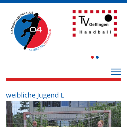
1
2
weibliche Jugend E