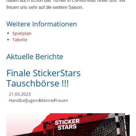
haben auch schon das Turnier in Ca-Mü-Max hinter uns. Wir
freuen uns sehr auf die weitere Saison.
Weitere Informationen
Spielplan
Tabelle
Aktuelle Berichte
Finale StickerStars
Tauschbörse !!!
21.03.2023
Handball
Jugend
Männer
Frauen