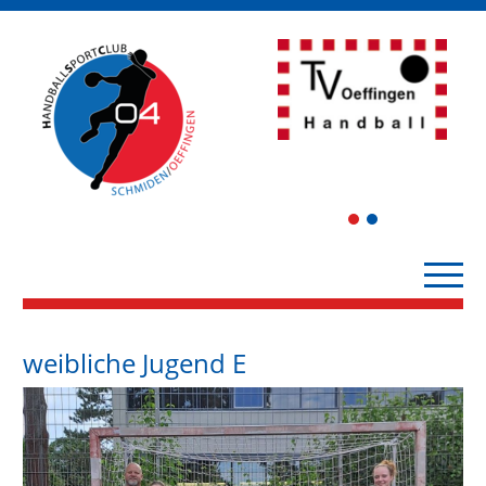
1
2
weibliche Jugend E