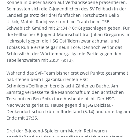
Können in dieser Saison auf Verbandsebene präsentieren.
So mussten sich die C-Jugendlichen des SV Fellbach in der
Landesliga trotz der drei fünffachen Torschützen Dalio
Uskok, Mathis Radojewski und Joe Traub beim TSB
Schwäbisch Gmünd mit 21:34 (10:16) geschlagen geben. Für
die Fellbacher B-Jugend-Mannschaft traf Julian Gregorius im
Heimspiel gegen die HSG Ostfildern zwar achtmal, und
Tobias Rühle erzielte gar neun Tore. Dennoch verlor das
Schlusslicht der Württemberg-Liga die Partie gegen den
Tabellenzweiten mit 23:31 (9:13).
Während das SVF-Team bisher erst zwei Punkte gesammelt
hat, stehen beim Ligakonkurrenten HSC
Schmiden/Oeffingen bereits acht Zähler zu Buche. Am
Samstag verbesserte die Mannschaft um den achtfachen
Torschützen Ben Soika ihre Ausbeute nicht. Der HSC-
Nachwuchs geriet zu Hause gegen die JSG Deizisau-
Denkendorf schon früh in Rückstand (5:14) und unterlag am
Ende mit 27:35.
Drei der B-Jugend-Spieler um Marvin Rebl waren