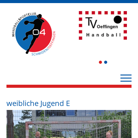
1
2
weibliche Jugend E