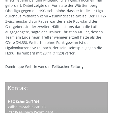
anschließend bei den A-Jugendlichen gleich noch einmal
gefordert. Dabei zeigte der Vorletzte der Württemberg-
Oberliga gegen die HSG Hohenlohe, dass er in dieser Liga
durchaus mithalten kann – zumindest zeitweise. Der 11:12-
Zwischenstand zur Pause war der erste Rückstand der
Gastgeber. „In der zweiten Hälfte ist uns dann die Luft
ausgegangen", sagte der Trainer Christian Müller, dessen
Team am Ende neun Treffer weniger erzielt hatte als die
Gäste (24:33). Weiterhin ohne Punktgewinn ist der
Ligakonkurrent SV Fellbach, der sein Heimspiel gegen die
H2Ku Herrenberg mit 28:41 (14:20) verlor.
Dominique Wehrle von der Fellbacher Zeitung
Kontakt
HSC SchmOeff '04
Wilhelm-Stähle-Str. 13
70736 Fellbach (Schmiden)