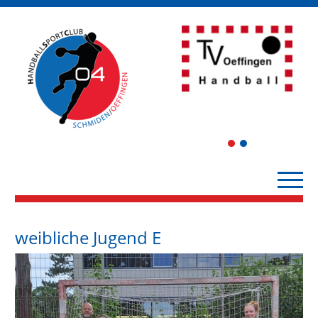
1
2
weibliche Jugend E