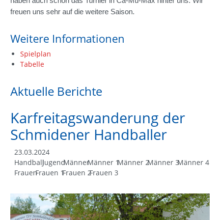
haben auch schon das Turnier in Ca-Mü-Max hinter uns. Wir
freuen uns sehr auf die weitere Saison.
Weitere Informationen
Spielplan
Tabelle
Aktuelle Berichte
Karfreitagswanderung der
Schmidener Handballer
23.03.2024
Handball
Jugend
Männer
Männer 1
Männer 2
Männer 3
Männer 4
Frauen
Frauen 1
Frauen 2
Frauen 3