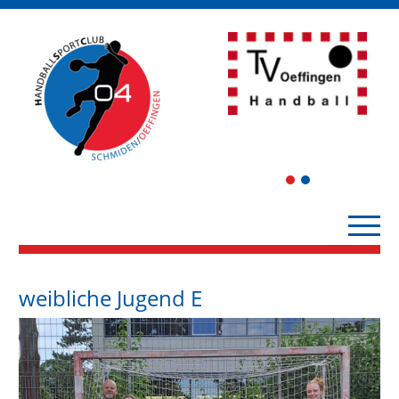
1
2
weibliche Jugend E