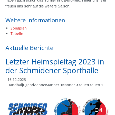
haben auch schon das Turnier in Ca-Mü-Max hinter uns. Wir
freuen uns sehr auf die weitere Saison.
Weitere Informationen
Spielplan
Tabelle
Aktuelle Berichte
Letzter Heimspieltag 2023 in
der Schmidener Sporthalle
16.12.2023
Handball
Jugend
Männer
Männer 1
Männer 2
Frauen
Frauen 1