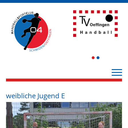
1
2
weibliche Jugend E