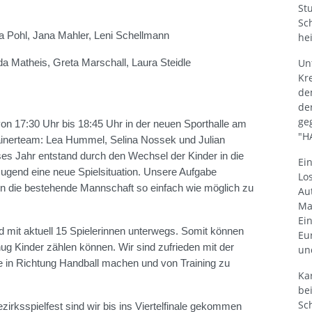
St
Sc
a Pohl, Jana Mahler, Leni Schellmann
he
Un
da Matheis, Greta Marschall, Laura Steidle
Kr
de
de
ge
von 17:30 Uhr bis 18:45 Uhr in der neuen Sporthalle am
"H
inerteam: Lea Hummel, Selina Nossek und Julian
ses Jahr entstand durch den Wechsel der Kinder in die
Ein
ugend eine neue Spielsituation. Unsere Aufgabe
Lo
in die bestehende Mannschaft so einfach wie möglich zu
Au
Ma
Ei
 mit aktuell 15 Spielerinnen unterwegs. Somit können
Eu
nug Kinder zählen können. Wir sind zufrieden mit der
un
te in Richtung Handball machen und von Training zu
Ka
be
Sc
rksspielfest sind wir bis ins Viertelfinale gekommen