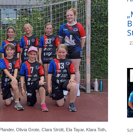
„
B
S
27
Sc
ander, Olivia Grote, Clara Strütt, Ela Tayar, Klara Toth,