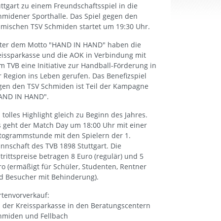
uttgart zu einem Freundschaftsspiel in die
hmidener Sporthalle. Das Spiel gegen den
imischen TSV Schmiden startet um 19:30 Uhr.
ter dem Motto "HAND IN HAND" haben die
eissparkasse und die AOK in Verbindung mit
m TVB eine Initiative zur Handball-Förderung in
r Region ins Leben gerufen. Das Benefizspiel
gen den TSV Schmiden ist Teil der Kampagne
AND IN HAND".
 tolles Highlight gleich zu Beginn des Jahres.
s geht der Match Day um 18:00 Uhr mit einer
togrammstunde mit den Spielern der 1.
nnschaft des TVB 1898 Stuttgart. Die
ntrittspreise betragen 8 Euro (regulär) und 5
ro (ermäßigt für Schüler, Studenten, Rentner
d Besucher mit Behinderung).
rtenvorverkauf:
i der Kreissparkasse in den Beratungscentern
hmiden und Fellbach