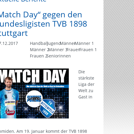
Match Day“ gegen den
undesligisten TVB 1898
tuttgart
.12.2017
Handball
Jugend
Männer
Männer 1
Männer 2
Männer 3
Frauen
Frauen 1
Frauen 2
Seniorinnen
Die
stärkste
Liga der
Welt zu
Gast in
hmiden. Am 19. Januar kommt der TVB 1898