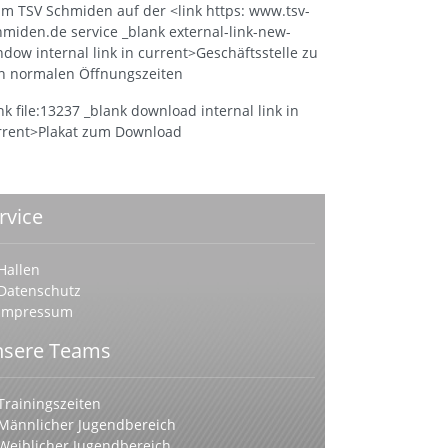
im TSV Schmiden auf der <link https: www.tsv-
hmiden.de service _blank external-link-new-
ndow internal link in current>Geschäftsstelle zu
n normalen Öffnungszeiten
nk file:13237 _blank download internal link in
rrent>Plakat zum Download
rvice
Hallen
Datenschutz
Impressum
sere Teams
Trainingszeiten
Männlicher Jugendbereich
Weiblicher Jugendbereich