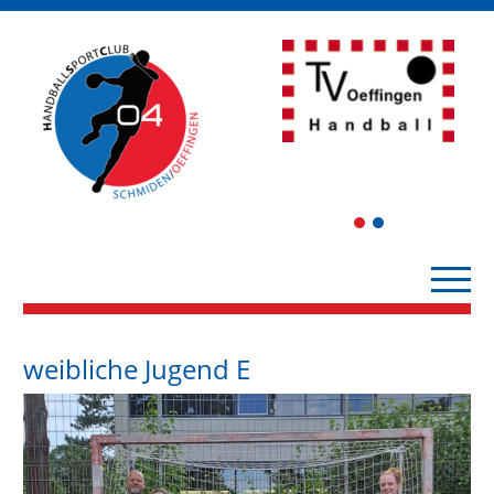
1
2
weibliche Jugend E