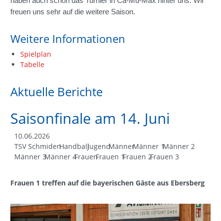
haben auch schon das Turnier in Ca-Mü-Max hinter uns. Wir
freuen uns sehr auf die weitere Saison.
Weitere Informationen
Spielplan
Tabelle
Aktuelle Berichte
Saisonfinale am 14. Juni
10.06.2026
TSV Schmiden
Handball
Jugend
Männer
Männer 1
Männer 2
Männer 3
Männer 4
Frauen
Frauen 1
Frauen 2
Frauen 3
Frauen 1 treffen auf die bayerischen Gäste aus Ebersberg