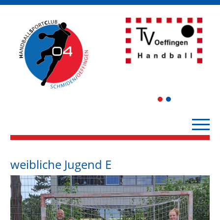
1
2
weibliche Jugend E