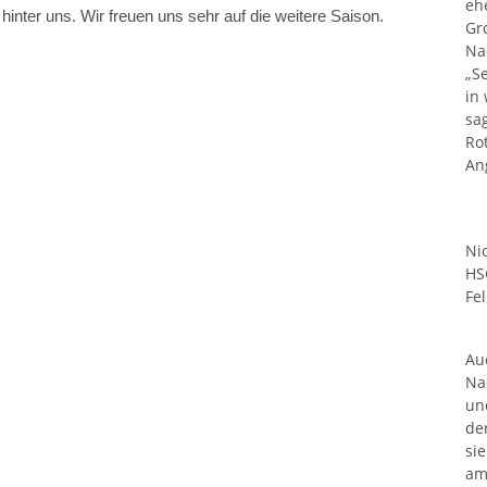
eh
nter uns. Wir freuen uns sehr auf die weitere Saison.
Gr
Na
„S
in
sa
Ro
An
Ni
HS
Fel
Au
Na
un
de
si
am