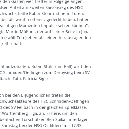
e den Gästen vier Treffer in Folge gelangen.
oßen Anteil am zweiten Saisonsieg des HSC-
chwuchs hatte Robin Stöhr mit neun Toren.
elbst als wir ihn offensiv gedeckt haben, hat er
 wichtigen Momenten Impulse setzen können",
gte Martin Mößner, der auf seiner Seite in Jonas
th (zwölf Tore) ebenfalls einen herausragenden
greifer hatte.
cht aufzuhalten: Robin Stöhr (mit Ball) wirft den
C Schmiden/Oeffingen zum Derbysieg beim SV
lbach. Foto: Patricia Sigerist
ch bei den B-Jugendlichen treten die
chwuchsakteure des HSC Schmiden/Oeffingen
d des SV Fellbach in der gleichen Spielklasse,
r Württemberg-Liga, an. Erstere, um den
ebenfachen Torschützen Ben Soika, unterlagen
 Samstag bei der HSG Ostfildern mit 17:33