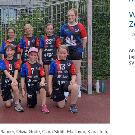
W
Z
29
An
Ju
SV
ander, Olivia Grote, Clara Strütt, Ela Tayar, Klara Toth,