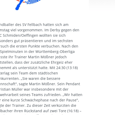
ndballer des SV Fellbach hatten sich am
mstag viel vorgenommen. Im Derby gegen den
C Schmiden/Oeffingen wollten sie sich
sonders gut präsentieren und im sechsten
rsuch die ersten Punkte verbuchen. Nach den
 Spielminuten in der Württemberg-Oberliga
sste ihr Trainer Martin Mößner jedoch
ststellen, dass der zusätzliche Ehrgeiz eher
hemmt als unterstützt hatte. Mit 24:30 (13:18)
terlag sein Team dem städtischen
nkurrenten. „Sie waren die bessere
nnschaft", sagte Martin Mößner. Sein Pendant
ristian Müller war insbesondere mit der
wehrarbeit seines Teams zufrieden. „Wir hatten
r eine kurze Schwächephase nach der Pause",
gte der Trainer. Zu dieser Zeit verkürzten die
llbacher ihren Rückstand auf zwei Tore (16:18) –