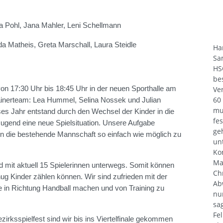
a Pohl, Jana Mahler, Leni Schellmann
da Matheis, Greta Marschall, Laura Steidle
Ha
Sa
HS
be
Ve
von 17:30 Uhr bis 18:45 Uhr in der neuen Sporthalle am
60
inerteam: Lea Hummel, Selina Nossek und Julian
mu
ses Jahr entstand durch den Wechsel der Kinder in die
fe
ugend eine neue Spielsituation. Unsere Aufgabe
ge
in die bestehende Mannschaft so einfach wie möglich zu
un
Ko
Ma
 mit aktuell 15 Spielerinnen unterwegs. Somit können
Ch
nug Kinder zählen können. Wir sind zufrieden mit der
Ab
te in Richtung Handball machen und von Training zu
nu
sa
Fe
rksspielfest sind wir bis ins Viertelfinale gekommen