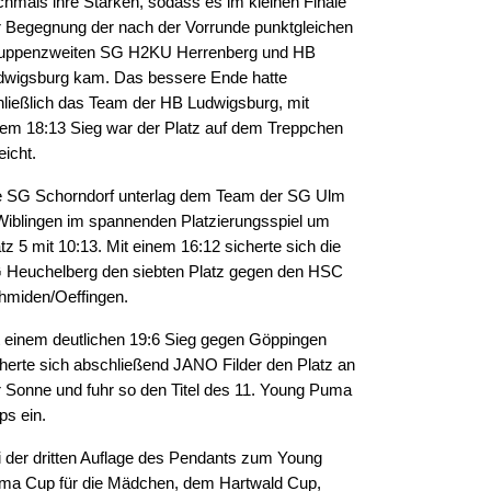
chmals ihre Stärken, sodass es im kleinen Finale
r Begegnung der nach der Vorrunde punktgleichen
uppenzweiten SG H2KU Herrenberg und HB
dwigsburg kam. Das bessere Ende hatte
hließlich das Team der HB Ludwigsburg, mit
nem 18:13 Sieg war der Platz auf dem Treppchen
eicht.
e SG Schorndorf unterlag dem Team der SG Ulm
Wiblingen im spannenden Platzierungsspiel um
tz 5 mit 10:13. Mit einem 16:12 sicherte sich die
 Heuchelberg den siebten Platz gegen den HSC
hmiden/Oeffingen.
t einem deutlichen 19:6 Sieg gegen Göppingen
cherte sich abschließend JANO Filder den Platz an
r Sonne und fuhr so den Titel des 11. Young Puma
ps ein.
i der dritten Auflage des Pendants zum Young
ma Cup für die Mädchen, dem Hartwald Cup,