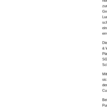
no
zu
Gr
Lu
sc
ei
err
Di
& 
Pla
SG
Sc
Mi
si
de
Cu
Be
Pu