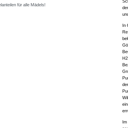
Sc
lanteilen für alle Mädels!
den
und
In
Re
be
Gö
Be
H2
Be
Gr
Pun
de
Pu
Wi
ei
er
Im