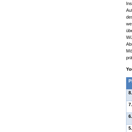
In
Au
de
we
üb
Wü
Ab
Mög
prä
Yo
P
8
7
6
5