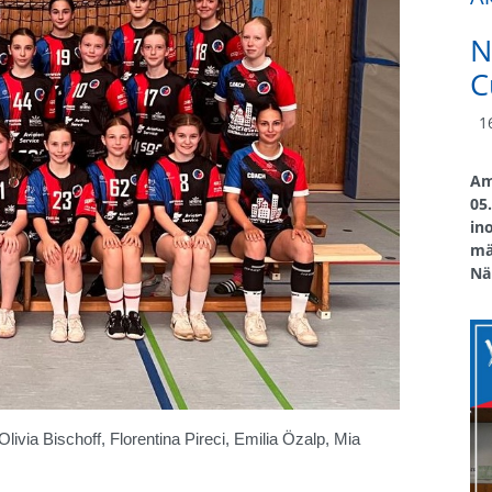
N
C
16
Am
05
in
mä
Nä
livia Bischoff, Florentina Pireci, Emilia Özalp, Mia