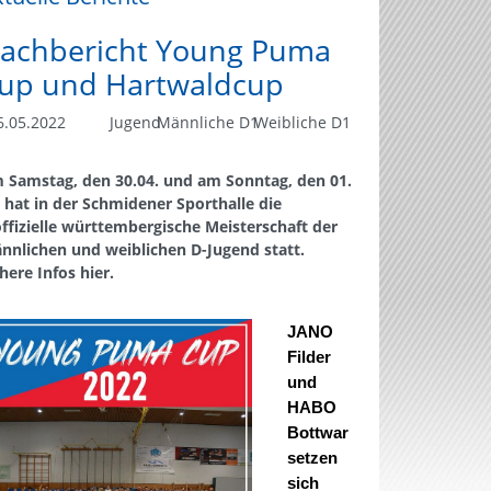
achbericht Young Puma
up und Hartwaldcup
.05.2022
Jugend
Männliche D1
Weibliche D1
 Samstag, den 30.04. und am Sonntag, den 01.
. hat in der Schmidener Sporthalle die
offizielle württembergische Meisterschaft der
nnlichen und weiblichen D-Jugend statt.
here Infos hier.
JANO
Filder
und
HABO
Bottwar
setzen
sich