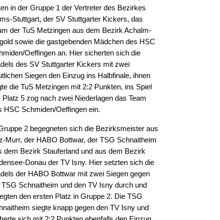
ten in der Gruppe 1 der Vertreter des Bezirkes
ms-Stuttgart, der SV Stuttgarter Kickers, das
am der TuS Metzingen aus dem Bezirk Achalm-
gold sowie die gastgebenden Mädchen des HSC
hmiden/Oeffingen an. Hier sicherten sich die
dels des SV Stuttgarter Kickers mit zwei
tlichen Siegen den Einzug ins Halbfinale, ihnen
gte die TuS Metzingen mit 2:2 Punkten, ins Spiel
 Platz 5 zog nach zwei Niederlagen das Team
s HSC Schmiden/Oeffingen ein.
 Gruppe 2 begegneten sich die Bezirksmeister aus
z-Murr, der HABO Bottwar, der TSG Schnaitheim
s dem Bezirk Stauferland und aus dem Bezirk
densee-Donau der TV Isny. Hier setzten sich die
dels der HABO Bottwar mit zwei Siegen gegen
e TSG Schnaitheim und den TV Isny durch und
legten den ersten Platz in Gruppe 2. Die TSG
hnaitheim siegte knapp gegen den TV Isny und
cherte sich mit 2:2 Punkten ebenfalls den Einzug