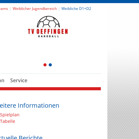
eams
Weiblicher Jugendbereich
Weibliche D1+D2
1
2
on
Service
eitere Informationen
Spielplan
Tabelle
tuelle Berichte