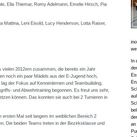
Rühle, Ella Thiemar, Romy Adelmann, Emelie Hirsch, Pia
aria Mattina, Leni Eisold, Lucy Henderson, Lotta Raiser,
ino
we
In
de
s vielen 2012ern zusammen, die bereits ein Jahr
Es
men noch ein paar Mädels aus der E-Jugend hoch,
En
lag der Fokus auf Kennenlernen und Teambuiliding.
Sc
iffs- und Abwehrtraining begonnen. Es freut uns sehr,
au
zen können. Das konnten sie auch bei 2 Turnieren in
Sc
be
m ersten Mal seit langem im weiblichen Bereich 2
de
n. Die beiden Teams treten in der Bezirksklasse und
an 
Pu