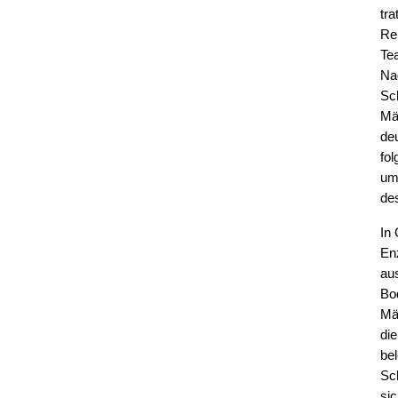
tra
Re
Te
Na
Sc
Mä
deu
fol
um
de
In
En
au
Bo
Mä
di
be
Sc
si