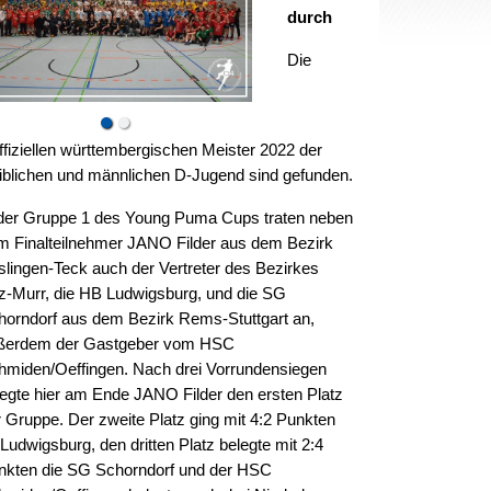
durch
Die
ffiziellen württembergischen Meister 2022 der
iblichen und männlichen D-Jugend sind gefunden.
 der Gruppe 1 des Young Puma Cups traten neben
m Finalteilnehmer JANO Filder aus dem Bezirk
slingen-Teck auch der Vertreter des Bezirkes
z-Murr, die HB Ludwigsburg, und die SG
horndorf aus dem Bezirk Rems-Stuttgart an,
ßerdem der Gastgeber vom HSC
hmiden/Oeffingen. Nach drei Vorrundensiegen
legte hier am Ende JANO Filder den ersten Platz
r Gruppe. Der zweite Platz ging mit 4:2 Punkten
Ludwigsburg, den dritten Platz belegte mit 2:4
nkten die SG Schorndorf und der HSC