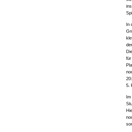
ins
Spi
In 
Gr
kl
de
Di
für
Pla
no
20
5. 
Im
St
Hi
no
som