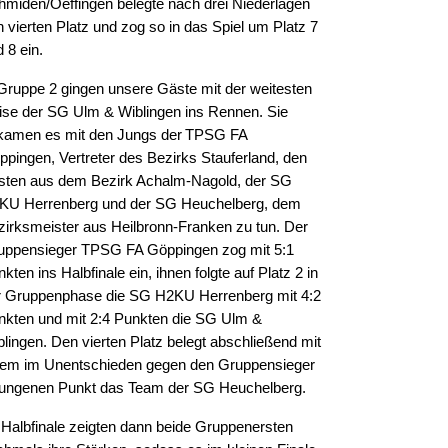
hmiden/Oeffingen belegte nach drei Niederlagen
 vierten Platz und zog so in das Spiel um Platz 7
 8 ein.
 Gruppe 2 gingen unsere Gäste mit der weitesten
ise der SG Ulm & Wiblingen ins Rennen. Sie
kamen es mit den Jungs der
TPSG FA
ppingen, Vertreter des Bezirks Stauferland, den
sten aus dem Bezirk Achalm-Nagold, der SG
KU Herrenberg und der SG Heuchelberg, dem
zirksmeister aus Heilbronn-Franken zu tun. Der
uppensieger TPSG FA Göppingen zog mit 5:1
kten ins Halbfinale ein, ihnen folgte auf Platz 2 in
r Gruppenphase die SG H2KU Herrenberg mit 4:2
nkten und mit 2:4 Punkten die SG Ulm &
blingen. Den vierten Platz belegt abschließend mit
nem im Unentschieden gegen den Gruppensieger
rungenen Punkt das Team der SG Heuchelberg.
 Halbfinale zeigten dann beide Gruppenersten