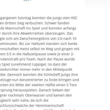
rgangenen Sonntag konnten die Jungs vom HSC
ren dritten Sieg verbuchen. Schwer fanden
ide Mannschaft ins Spiel und konnten anfangs
r durch ihre Abwehrreihen überzeugen. Das
igte sich am Zwischenergebnis von 2:0 nach 10
ielminuten. Bis zur Halbzeit standen sich beide
nnschaften meist selbst im Weg und gingen mit
nem 5:5 in die Halbzeitpause sowie je einer 2-
nutenstrafe pro Team. Nach der Pause wurde
s Spiel zunehmend ruppiger, so dass der
hiedsrichter immer mehr in den Mittelpunkt
ckte. Dennoch konnten die SchmOeff-Jungs ihre
ielzüge nun konzentrierter zu Ende bringen und
nnten bis Mitte der zweiten Hälfte einen 5 Tore
rsprung herausspielen. Danach bekam der
gner nochmals Oberwasser und kamen den
sgleich sehr nahe, da sich die
schlussschwäche der Heimmannschaft