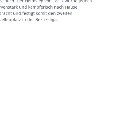
nschlich. Der Heimsieg von 18:17 wurde jedoch
rvenstark und kämpferisch nach Hause
bracht und festigt somit den zweiten
ellenplatz in der Bezirksliga.