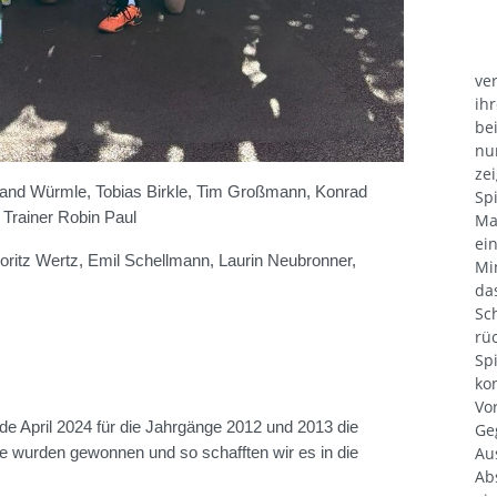
ve
ih
be
nu
ze
inand Würmle, Tobias Birkle, Tim Großmann, Konrad
Sp
 Trainer Robin Paul
Ma
ei
oritz Wertz, Emil Schellmann, Laurin Neubronner,
Mi
da
Sc
rü
Sp
ko
Vo
e April 2024 für die Jahrgänge 2012 und 2013 die
Ge
Au
iele wurden gewonnen und so schafften wir es in die
Ab