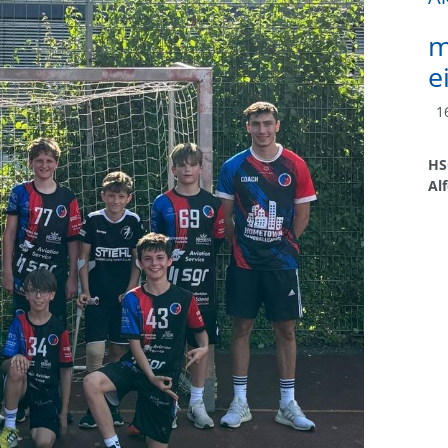
m
e
16
HS
Al