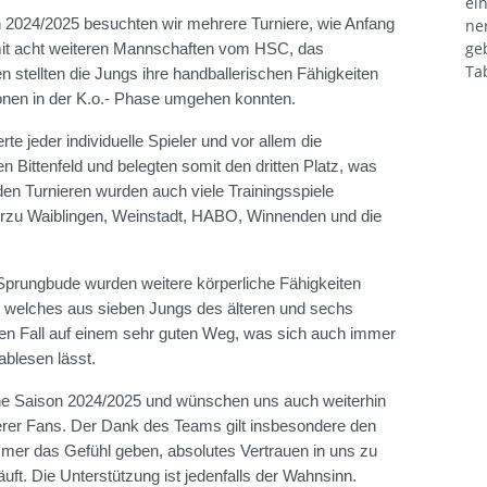
ei
on 2024/2025 besuchten wir mehrere Turniere, wie Anfang
ne
ge
 mit acht weiteren Mannschaften vom HSC, das
Tab
 stellten die Jungs ihre handballerischen Fähigkeiten
ionen in der K.o.- Phase umgehen konnten.
e jeder individuelle Spieler und vor allem die
 Bittenfeld und belegten somit den dritten Platz, was
 den Turnieren wurden auch viele Trainingsspiele
hierzu Waiblingen, Weinstadt, HABO, Winnenden und die
Sprungbude wurden weitere körperliche Fähigkeiten
, welches aus sieben Jungs des älteren und sechs
den Fall auf einem sehr guten Weg, was sich auch immer
ablesen lässt.
che Saison 2024/2025 und wünschen uns auch weiterhin
serer Fans. Der Dank des Teams gilt insbesondere den
immer das Gefühl geben, absolutes Vertrauen in uns zu
äuft. Die Unterstützung ist jedenfalls der Wahnsinn.