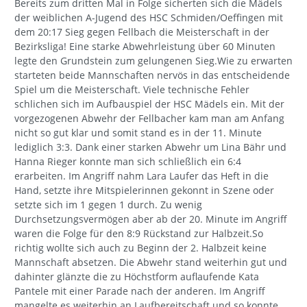
Bereits zum dritten Mal in Folge sicherten sich die Mädels
der weiblichen A-Jugend des HSC Schmiden/Oeffingen mit
dem 20:17 Sieg gegen Fellbach die Meisterschaft in der
Bezirksliga! Eine starke Abwehrleistung über 60 Minuten
legte den Grundstein zum gelungenen Sieg.Wie zu erwarten
starteten beide Mannschaften nervös in das entscheidende
Spiel um die Meisterschaft. Viele technische Fehler
schlichen sich im Aufbauspiel der HSC Mädels ein. Mit der
vorgezogenen Abwehr der Fellbacher kam man am Anfang
nicht so gut klar und somit stand es in der 11. Minute
lediglich 3:3. Dank einer starken Abwehr um Lina Bähr und
Hanna Rieger konnte man sich schließlich ein 6:4
erarbeiten. Im Angriff nahm Lara Laufer das Heft in die
Hand, setzte ihre Mitspielerinnen gekonnt in Szene oder
setzte sich im 1 gegen 1 durch. Zu wenig
Durchsetzungsvermögen aber ab der 20. Minute im Angriff
waren die Folge für den 8:9 Rückstand zur Halbzeit.So
richtig wollte sich auch zu Beginn der 2. Halbzeit keine
Mannschaft absetzen. Die Abwehr stand weiterhin gut und
dahinter glänzte die zu Höchstform auflaufende Kata
Pantele mit einer Parade nach der anderen. Im Angriff
mangelte es weiterhin an Laufbereitschaft und so konnte