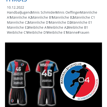
10.12.2022
Handball
Jugend
Minis Schmiden
Minis Oeffingen
Männliche
A1
Männliche A2
Männliche B1
Männliche B2
Männliche C1
Männliche C2
Männliche D1
Männliche D2
Männliche E1
Männliche E2
Weibliche A1
Weibliche A2
Weibliche B1
Weibliche C1
Weibliche D1
Weibliche E1
Männer
Frauen