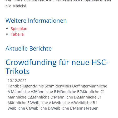
alle Mädels!
Weitere Informationen
Spielplan
Tabelle
Aktuelle Berichte
Crowdfunding für neue HSC-
Trikots
10.12.2022
Handball
Jugend
Minis Schmiden
Minis Oeffingen
Männliche
A1
Männliche A2
Männliche B1
Männliche B2
Männliche C1
Männliche C2
Männliche D1
Männliche D2
Männliche E1
Männliche E2
Weibliche A1
Weibliche A2
Weibliche B1
Weibliche C1
Weibliche D1
Weibliche E1
Männer
Frauen