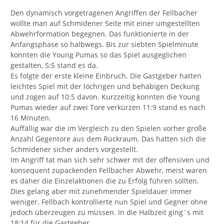
Den dynamisch vorgetragenen Angriffen der Fellbacher
wollte man auf Schmidener Seite mit einer umgestellten
Abwehrformation begegnen. Das funktionierte in der
Anfangsphase so halbwegs. Bis zur siebten Spielminute
konnten die Young Pumas so das Spiel ausgeglichen
gestalten, 5:5 stand es da.
Es folgte der erste kleine Einbruch. Die Gastgeber hatten
leichtes Spiel mit der löchrigen und behäbigen Deckung
und zogen auf 10:5 davon. Kurzzeitig konnten die Young
Pumas wieder auf zwei Tore verkürzen 11:9 stand es nach
16 Minuten.
Auffällig war die im Vergleich zu den Spielen vorher große
Anzahl Gegentore aus dem Rückraum. Das hatten sich die
Schmidener sicher anders vorgestellt.
Im Angriff tat man sich sehr schwer mit der offensiven und
konsequent zupackenden Fellbacher Abwehr, meist waren
es daher die Einzelaktionen die zu Erfolg führen sollten.
Dies gelang aber mit zunehmender Spieldauer immer
weniger. Fellbach kontrollierte nun Spiel und Gegner ohne
jedoch überzeugen zu müssen. In die Halbzeit ging´s mit
18:14 für die Gastgeber.