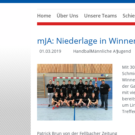
Home
Über Uns
Unsere Teams
Schie
mJA: Niederlage in Winn
01.03.2019
Handball
Männliche A1
Jugend
Mit 30
Schmi
Winnen
der Ga
mit vi
bereit
um Lin
Treffe
Patrick Brun von der Fellbacher Zeitung