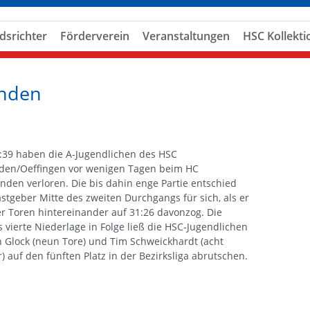
dsrichter
Förderverein
Veranstaltungen
HSC Kollekti
enden
:39 haben die A-Jugendlichen des HSC
den/Oeffingen vor wenigen Tagen beim HC
den verloren. Die bis dahin enge Partie entschied
stgeber Mitte des zweiten Durchgangs für sich, als er
er Toren hintereinander auf 31:26 davonzog. Die
s vierte Niederlage in Folge ließ die HSC-Jugendlichen
 Glock (neun Tore) und Tim Schweickhardt (acht
r) auf den fünften Platz in der Bezirksliga abrutschen.