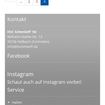
…
2
3
4
Kontakt
HSC SchmOeff '04
Wilhelm-Stähle-Str. 13
70736 Fellbach (Schmiden)
info(@)schmoeff.de
Facebook
Instagram
Schaut auch auf Instagram vorbei!
Service
Hallen