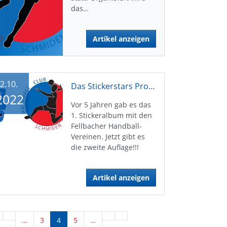
das…
Artikel anzeigen
2.10.
Das Stickerstars Projekt reloaded!
2022
Vor 5 Jahren gab es das
1. Stickeralbum mit den
Fellbacher Handball-
Vereinen. Jetzt gibt es
die zweite Auflage!!!
Artikel anzeigen
…
3
4
5
…