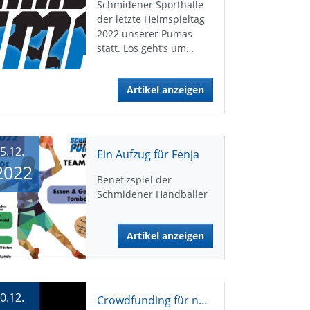
Schmidener Sporthalle
der letzte Heimspieltag
2022 unserer Pumas
statt. Los geht’s um…
Artikel anzeigen
5.12.
Ein Aufzug für Fenja
2022
Benefizspiel der
Schmidener Handballer
Artikel anzeigen
0.12.
Crowdfunding für neue HSC-Trikots