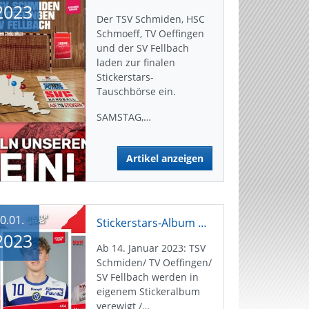
2023
Der TSV Schmiden, HSC
Schmoeff, TV Oeffingen
und der SV Fellbach
laden zur finalen
Stickerstars-
Tauschbörse ein.
SAMSTAG,…
Artikel anzeigen
0.01.
Stickerstars-Album der 3 Fellbacher Handball-Vereine
2023
Ab 14. Januar 2023: TSV
Schmiden/ TV Oeffingen/
SV Fellbach werden in
eigenem Stickeralbum
verewigt /…