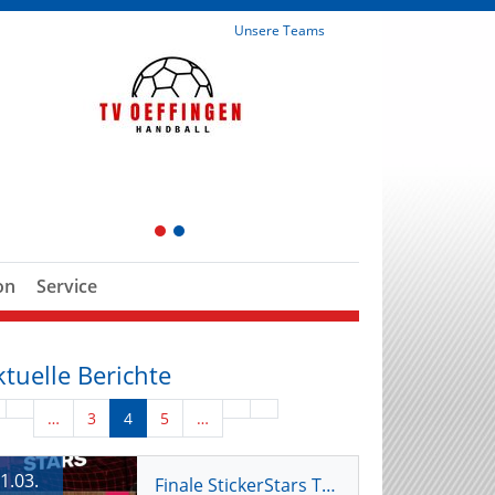
Unsere Teams
1
2
on
Service
ktuelle Berichte
…
3
4
5
…
1.03.
Finale StickerStars Tauschbörse !!!