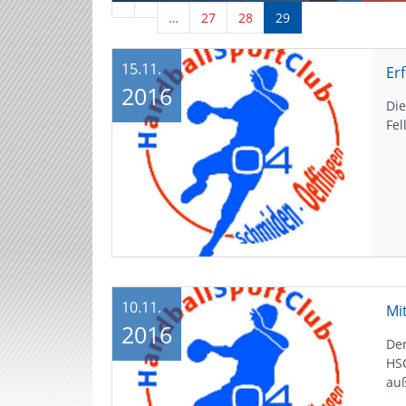
…
27
28
29
15.11.
Er
2016
Die
Fel
10.11.
2016
Der
HSC
au