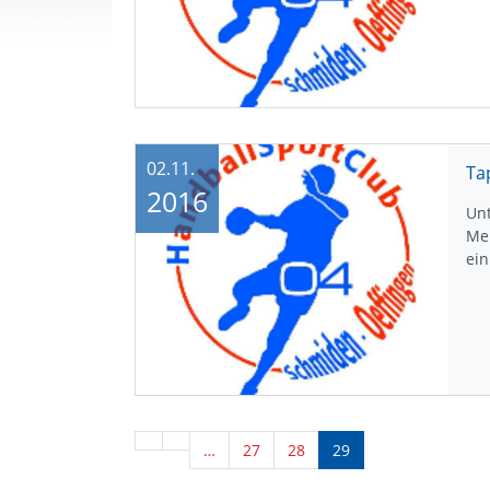
02.11.
2016
Unt
Me
ein
…
27
28
29