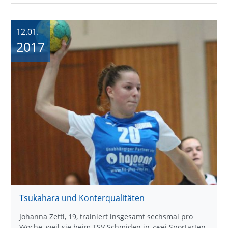
12.01.
2017
Tsukahara und Konterqualitäten
Johanna Zettl, 19, trainiert insgesamt sechsmal pro
Woche, weil sie beim TSV Schmiden in zwei Sportarten