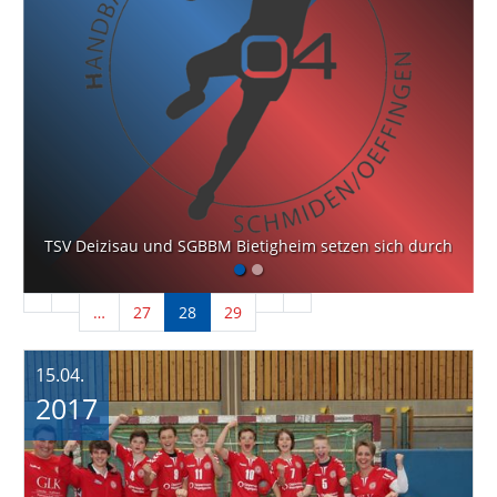
TSV Deizisau und SGBBM Bietigheim setzen sich durch
…
27
28
29
15.04.
2017