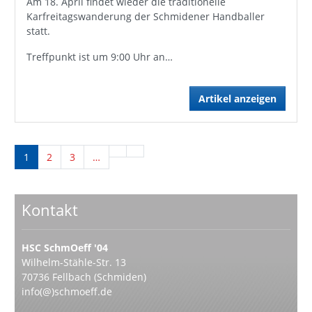
Am 18. April findet wieder die traditionelle
Karfreitagswanderung der Schmidener Handballer
statt.
Treffpunkt ist um 9:00 Uhr an…
Artikel anzeigen
1
2
3
…
Kontakt
HSC SchmOeff '04
Wilhelm-Stähle-Str. 13
70736 Fellbach (Schmiden)
info(@)schmoeff.de