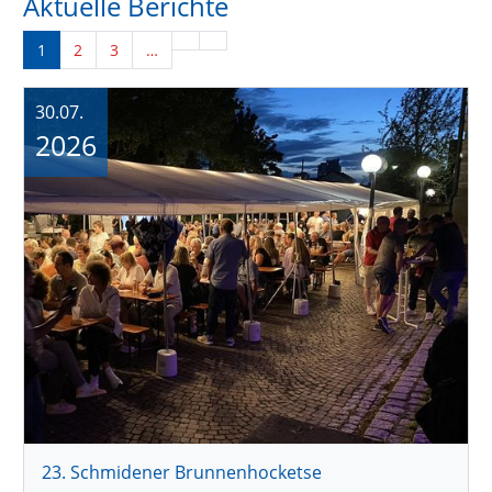
Aktuelle Berichte
1
2
3
…
30.07.
2026
23. Schmidener Brunnenhocketse