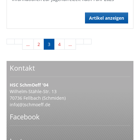
Artikel anzeigen
…
2
3
4
…
Kontakt
HSC SchmOeff '04
Wilhelm-Stähle-Str. 13
70736 Fellbach (Schmiden)
info(@)schmoeff.de
Facebook