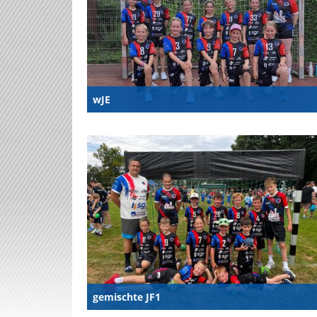
wJE
gemischte JF1