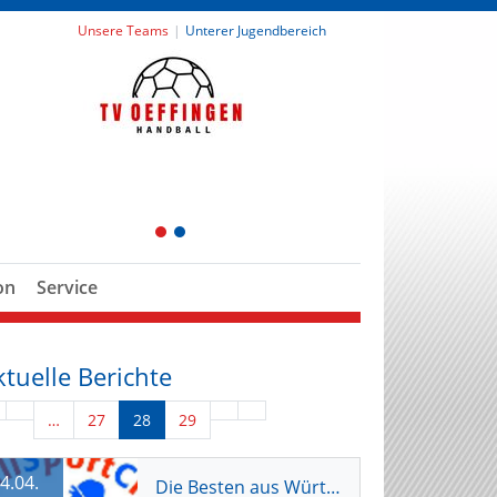
Unsere Teams
Unterer Jugendbereich
1
2
on
Service
ktuelle Berichte
…
27
28
29
4.04.
Die Besten aus Württemberg zu Gast beim HSC