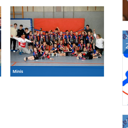
2
Minis
1