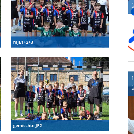
mJE1+2+3
1
gemischte JF2