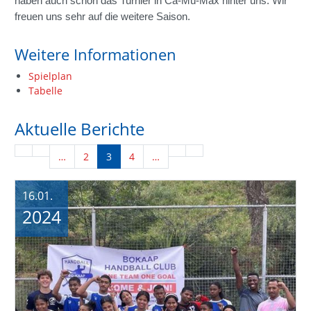
haben auch schon das Turnier in Ca-Mü-Max hinter uns. Wir
freuen uns sehr auf die weitere Saison.
Weitere Informationen
Spielplan
Tabelle
Aktuelle Berichte
…
2
3
4
…
16.01.
2024