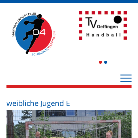
1
2
weibliche Jugend E